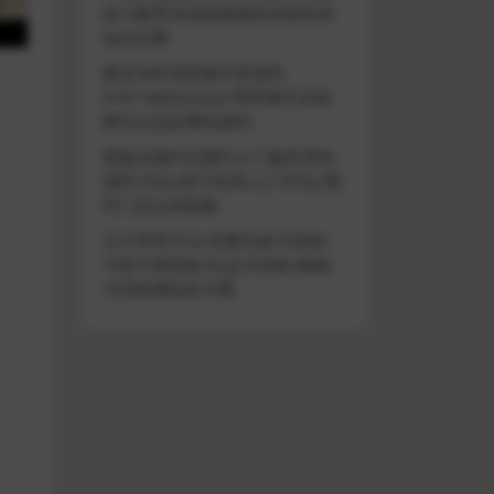
练习教育培训组卷题库内部培训
知识付费
匿名实时消息聊天室源码
PHP+WebSocket 即时聊天在线
聊天自适应网站源码
新版全能约玩预约上门服务系统
源码 约玩/搭子组局/上门约玩/预
约门店台球助教
点卡寄售平台/话费充值卡回收/
卡密卡劵回收/礼品卡回收/购物
卡回收网站收卡网