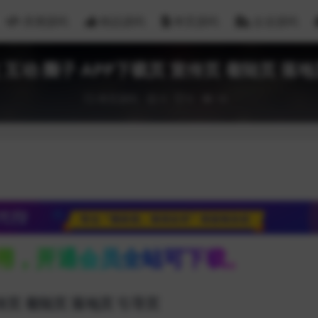
亲测源码
精品源码
单页源码
企业源码
 互动 圈子 APP下载页 宣传页 着陆页 落地
单页源码
0
0
18
用，开通会员全站可下载。
传页 着陆页 落地页 引导页