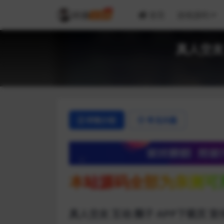
首页
游戏源码
真人交友
详情介绍
常见问题
本站源码全部为亲测可
真人交友 互动 圈子 APP下载页 宣