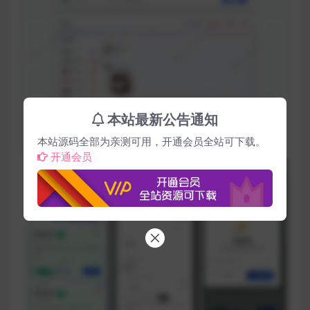
本站最新公告通知
本站源码全部为亲测可用，开通会员全站可下载。
开通会员