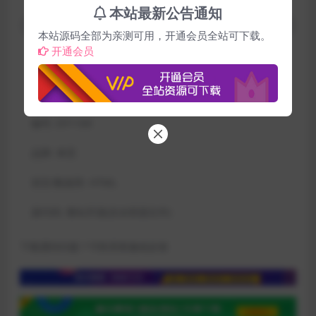
本站最新公告通知
查看预览
本站源码全部为亲测可用，开通会员全站可下载。
开通会员
包含资源:
(1个)
累计销量:
19
编号:
DY1169
品牌:
单页
语言/数据库:
HTML
源代码:
整站开源(含全部源文件)
下载遇到问题？可联系客服或反馈