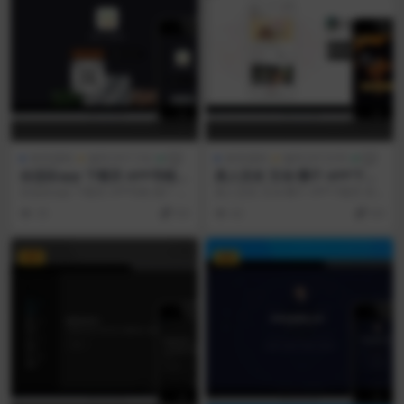
单页源码
编号:DY1154
单页源码
编号:DY1078
自适应app 下载页 APP导航
真人交友 互动 圈子 APP下载
推广 软件下载 着陆页 落地页
页 宣传页 着陆页 落地页 引导
自适应app 下载页 APP导航 推广 软
真人交友 互动 圈子 APP下载页 宣
引导页
页
件下载 着陆页 落地页 引导页 视频
传页 着陆页 落地页 引导页 视频预
35
9.9
42
9.9
预...
览 ↓...
VIP
VIP