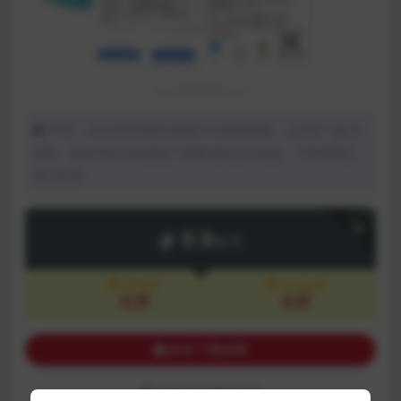
声明：本站所有资源均来源于互联网收集，仅供学习参考
使用，如若本站内容侵犯了原著者的合法权益，可联系我们
进行处理。
下载
9.9
金币
VIP会员
永久会员
免费
免费
购买下载权限
已有
19
人解锁下载