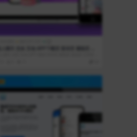
单页源码
编号:DY1255
人聊天 交友 互动 APP下载页 宣传页 着陆页 落
地页 引导页
人聊天 交友 互动 APP下载页 宣传页 着陆页 落地页 引导页 视
预览 ↓...
0
0
71
9.9
IP