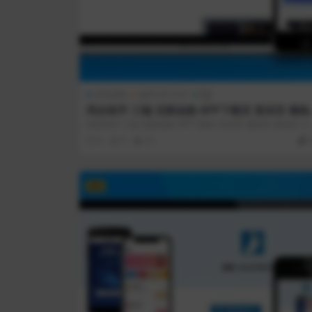
单页源码
编号:DY1257
同步助手 三端 无限连接 APP下载页 宣传页 着陆
落地页 引导页
同步助手 三端 无限连接 APP下载页 宣传页 着陆页 落地页 引
页 视频预览...
0
0
61
VIP