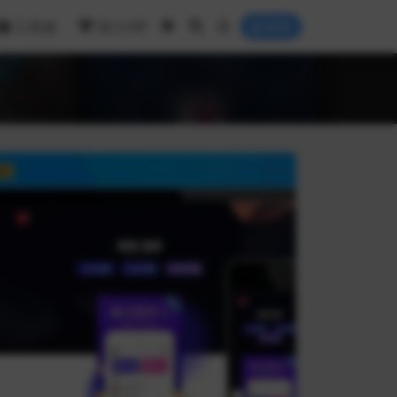
工具箱
加入VIP
登录
IP