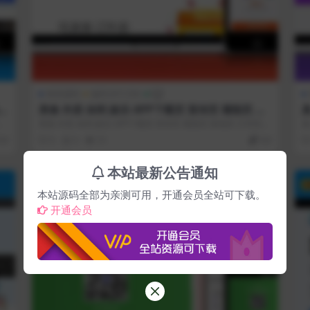
单页源码
编号:DY1256
页
美食 外卖 休闲 娱乐 APP下载页 宣传页 着陆页 落
真
地页 引导页
导
美食 外卖 休闲 娱乐 APP下载页 宣传页 着陆页 落地页 引导页
真
视频预览 ...
频
9.9
0
0
51
9.9
本站最新公告通知
VIP
V
本站源码全部为亲测可用，开通会员全站可下载。
开通会员