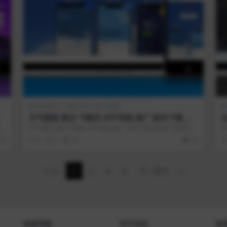
单页源码
编号:DY1250
落
天气预报 黄历 下载页 APP导航 推广 软件下载 着
交
陆页 落地页 引导页
天气预报 黄历 下载页 APP导航 推广 软件下载 着陆页 落地页 引
交
导页 视频...
览
9.9
0
0
67
9.9
1/22
1
2
3
4
下一页
»
快速导航
关于本站
联