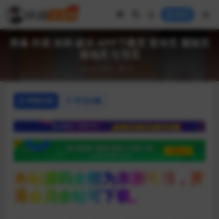
登录
美食 外卖 休闲 娱乐 APP下载页 宣传页 着陆页
落地页 引导页
单页源码
54
详情介绍
常见问题
本站源码全部为亲测可用，开
通会员全站可下载。