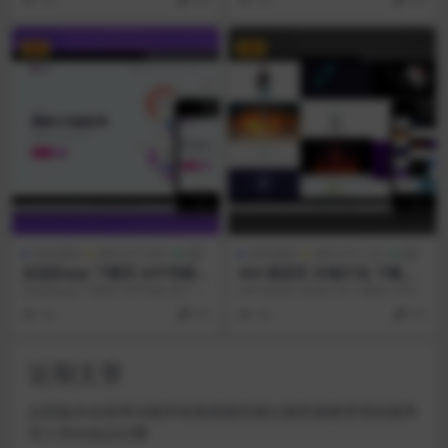
【...
页...
VIP
VIP
单页源码
编号:DY1095
单页源码
编号:DY1193
自适应app 下载页 APP导航
404 错误页 20套打包 下载页
推广 软件下载 着陆页 落地页
APP导航 推广 软件下载 着陆
自适应app 下载页 APP导航 推广 软
404 错误页 多套打包 下载页 APP导
引导页
页 落地页 引导页
件下载 着陆页 落地页 引导页 视频
航 推广 软件下载 着陆页 落地页
33
9.9
26
9.9
预...
引...
近期文章
运营版本在线考试题库组卷刷题答题出题答题教育系统题库
导入导出知识付费