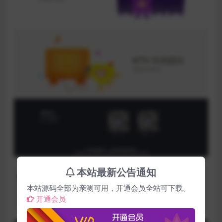
本站最新公告通知
声明：本站所有资源均来源于互联网收集，仅供学习参考
本站源码全部为亲测可用，开通会员全站可下载。
使用，如若本站内容侵犯了原著者的合法权益，可联系我们
开通会员
进行处理。