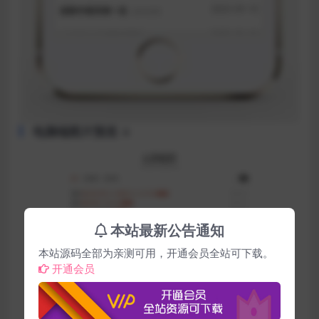
电脑端图片预览 ↓
本站最新公告通知
本站源码全部为亲测可用，开通会员全站可下载。
开通会员