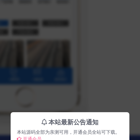
本站最新公告通知
本站源码全部为亲测可用，开通会员全站可下载。
开通会员