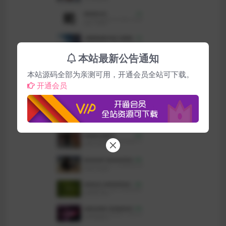
本站最新公告通知
本站源码全部为亲测可用，开通会员全站可下载。
开通会员