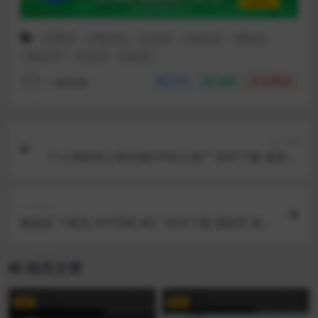
下载页
功能介绍
引导页
手机app
着陆页
精美APP
自适应
落地页
一路向前
分享
收藏
点赞(
0
)
上一篇
个人博客简介单页面HTML5 推广 软件下载 着陆页
落地页 引导页
下一篇
播放器 下载页 APP导航 推广 软件下载 着陆页 落地
页 引导页
相关文章
VIP
VIP