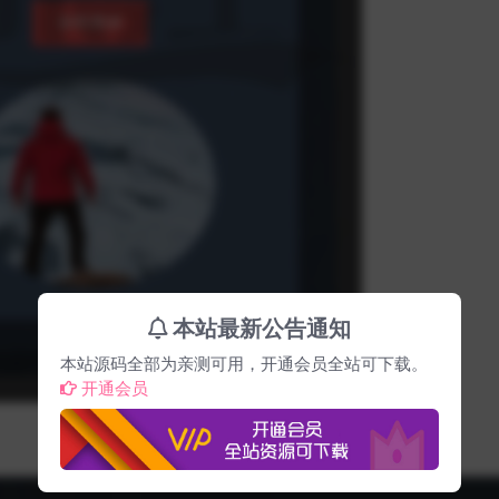
本站最新公告通知
本站源码全部为亲测可用，开通会员全站可下载。
开通会员