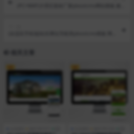
(PC+WAP)大理石瓷砖厂家pbootcms网站模板 建材
装修网站源码下载
下一篇
(自适应手机端)站长网址导航类pbootcms模板 网
站目录源码下载
相关文章
VIP
VIP
企业源码
编号:PB1077
企业源码
编号:PB1436