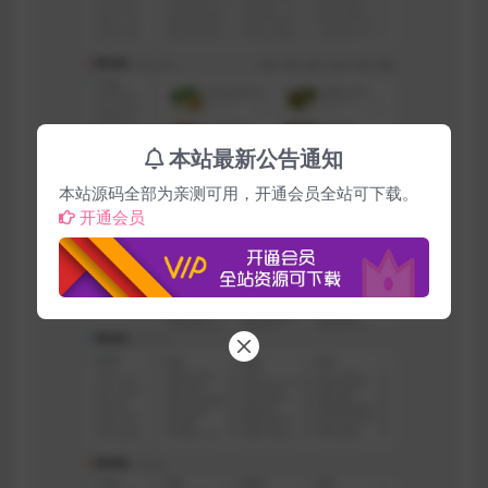
本站最新公告通知
本站源码全部为亲测可用，开通会员全站可下载。
开通会员