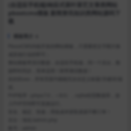
(自适应手机端)响应式茶叶茶艺文章类网站
pbootcms模板 新闻资讯知识类网站源码下
载
模板简介 ↓
PbootCMS内核开发的网站模板，只需要把文字图片换
成其他行业的即可；
整站模板带演示数据，自适应手机端，同一个后台，数
据即时同步，简单适用！附带测试数据！
友好的seo，所有页面均都能完全自定义标题/关键词/描
述。
PHP程序（php≥7.0，＜8.0），sqlite轻型数据库，放
入PHP空间即可直接运行。
安全、稳定、快速；用低成本获取源源不断订单！
后台：域名/admin.php
账号：admin