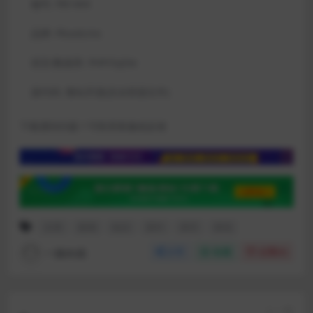
编号:
PB1404
品牌:
Pbootcms
语言/数据库:
PHP/Sqlite
源代码:
整站开源(含全部源文件)
下载遇到问题？可联系客服或反馈
文章
新闻
知识
茶叶
茶艺
资讯
一路向前
分享
收藏
点赞(
0
)
上一篇