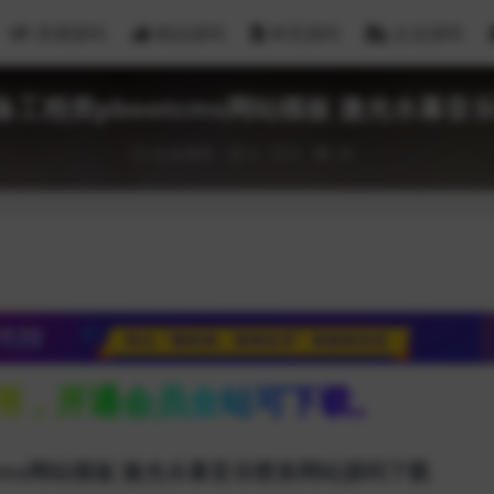
亲测源码
精品源码
单页源码
企业源码
泉设备工程类pbootcms网站模板 激光水幕
企业源码
0
0
26
用，开通会员全站可下载。
otcms网站模板 激光水幕音乐喷泉网站源码下载