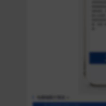
电脑端图片预览 ↓