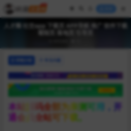
登录
人才圈 社交app 下载页 APP导航 推广 软件下载
着陆页 落地页 引导页
单页源码
12
详情介绍
常见问题
本站源码全部为亲测可用，开
通会员全站可下载。