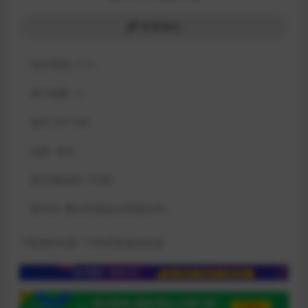
查看预览
包含资源:
(1个)
累计销量:
11
编号:
DY1166
品牌:
单页
语言/数据库:
HTML
源代码:
整站开源(含全部源文件)
下载遇到问题？可联系客服或反馈