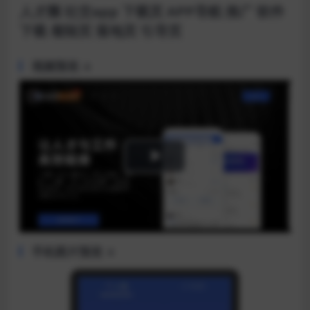
人才圈 社交app 下载页 APP导航 推广 软件
下载 着陆页 落地页 引导页
视频预览 ↓
Play
Video
手机图片预览 ↓