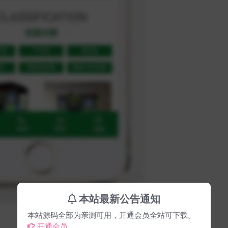
本站最新公告通知
本站源码全部为亲测可用，开通会员全站可下载。
开通会员