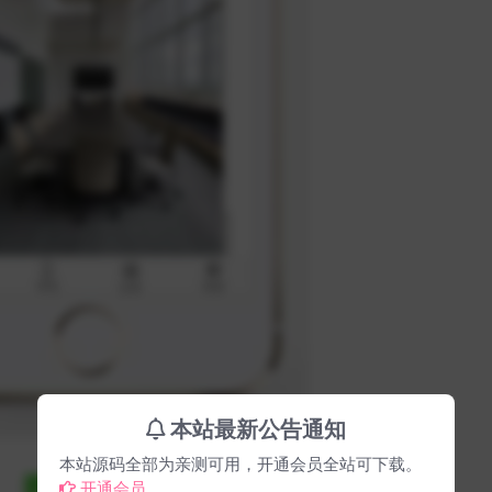
本站最新公告通知
本站源码全部为亲测可用，开通会员全站可下载。
开通会员