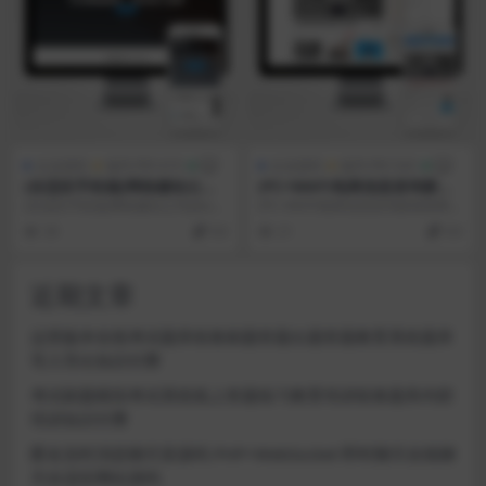
企业源码
编号:PB1419
企业源码
编号:PB1343
(自适应手机端)网络建站公司p
(PC+WAP)电商信息咨询新闻
bootcms模板 IT互联网设计
类网站pbootcms模板 电商资
(自适应手机端)网络建站公司pboot
(PC+WAP)电商信息咨询新闻类网站
公司网站源码下载
讯网站源码下载
cms模板 IT互联网设计公司网站源
pbootcms模板 电商资讯网站源码
39
9.9
21
9.9
码下载...
下载...
近期文章
运营版本在线考试题库组卷刷题答题出题答题教育系统题库
导入导出知识付费
考试刷题模拟考试系统线上答题练习教育培训组卷题库内部
培训知识付费
匿名实时消息聊天室源码 PHP+WebSocket 即时聊天在线聊
天自适应网站源码