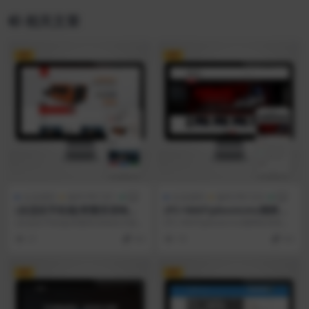
相关文章
VIP
VIP
企业源码
编号:PB1301
企业源码
编号:PB1324
(自适应手机端)简繁双语响应
(PC+WAP)pbootcms潮牌鞋
式激光机械切割机pbootcms
球类新闻资讯网站模板 新闻资
(自适应手机端)简繁双语响应式激光
(PC+WAP)pbootcms潮牌鞋球类新
网站模板 焊接切割设备网站源
讯门户网站源码下载
机械切割机pbootcms网站模板 焊
闻资讯网站模板 新闻资讯门户网站
21
9.9
19
9.9
码下载
接切割设...
源码...
VIP
VIP