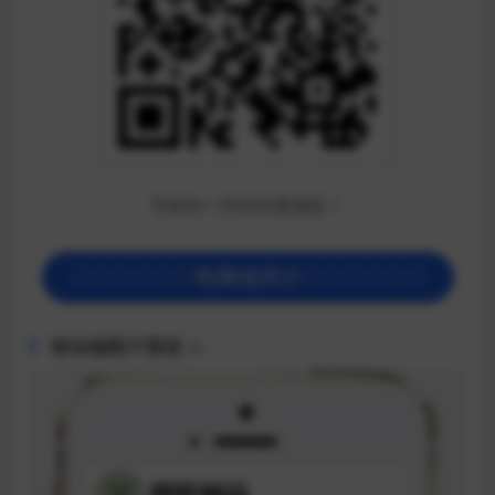
手机扫一扫访问更精彩！
◇◇◇◇◇◇电脑端演示◇◇◇◇◇◇
移动端图片预览 ↓