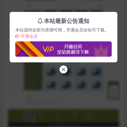
本站最新公告通知
本站源码全部为亲测可用，开通会员全站可下载。
开通会员