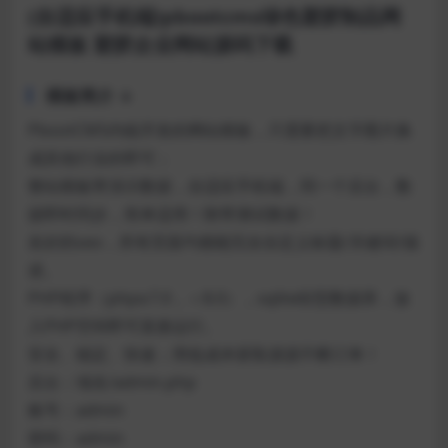
(自适应手机端)pbootcms绿色塑胶制品网
站模板 塑胶企业网站源码下载
模板简介 ↓
PbootCMS内核开发的网站模板，只需要把文字图片换
成其他行业的即可；
整站模板带演示数据，自适应手机端，同一个后台，数
据即时同步，简单适用！附带测试数据！
友好的seo，所有页面均都能完全自定义标题/关键词/描
述。
PHP程序（php≥7.0，＜8.0），sqlite轻型数据库，放
入PHP空间即可直接运行。
安全、稳定、快速；用低成本获取源源不断订单！
后台：域名/admin.php
账号：admin
密码：admin