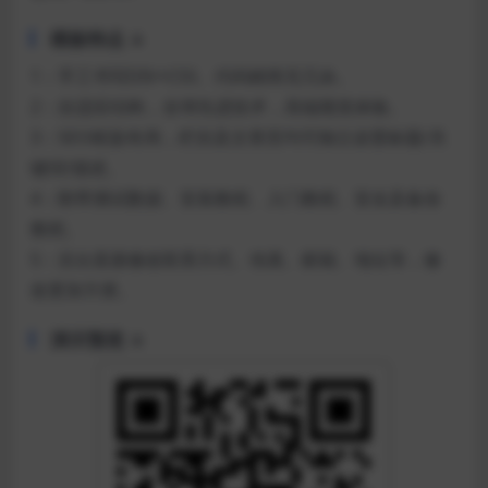
模板特点 ↓
1：手工书写DIV+CSS、代码精简无冗余。
2：自适应结构，全球先进技术，高端视觉体验。
3：SEO框架布局，栏目及文章页均可独立设置标题/关
键词/描述。
4：附带测试数据、安装教程、入门教程、安全及备份
教程。
5：后台直接修改联系方式、传真、邮箱、地址等，修
改更加方便。
演示预览 ↓