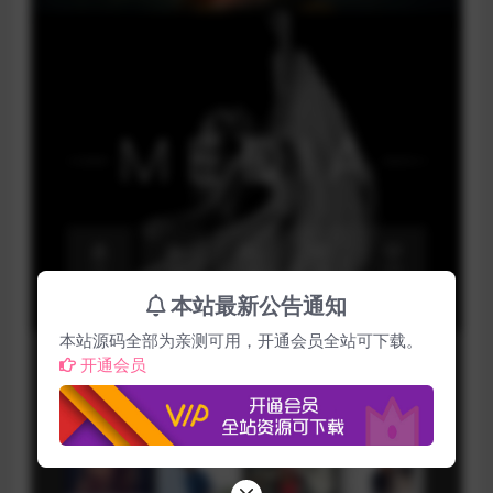
本站最新公告通知
本站源码全部为亲测可用，开通会员全站可下载。
开通会员