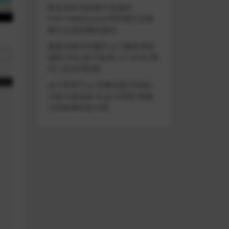
匿名实时消息聊天室源码
PHP+WebSocket 即时聊天在线
聊天自适应网站源码
新版全能约玩预约上门服务系统
源码 约玩/搭子组局/上门约玩/预
约门店台球助教
点卡寄售平台/话费充值卡回收/
卡密卡劵回收/礼品卡回收/购物
卡回收网站收卡网