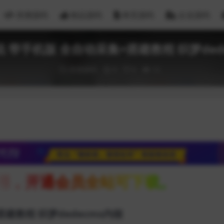
亲测源码
精品源码
单页源码
企业源码
 带手机版 全自动采集+搭建教程 织梦ded
亲测源码
0
0
12
用，开通会员全站可下载。
建教程 织梦dedecms内核