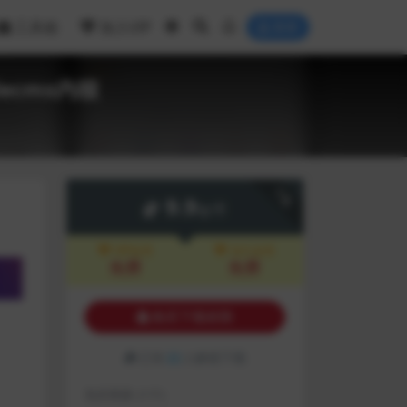
工具箱
加入VIP
登录
ecms内核
下载
9.9
金币
VIP会员
永久会员
免费
免费
购买下载权限
已有
22
人解锁下载
包含资源:
(1个)