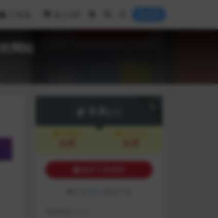
工具箱
加入VIP
登录
餐饮网站
下载
9.9
金币
VIP会员
永久会员
免费
免费
购买下载权限
已有
18
人解锁下载
包含资源:
(1个)