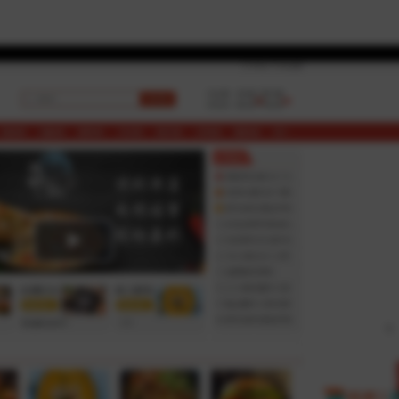
Play
Video