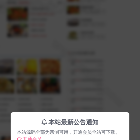
本站最新公告通知
本站源码全部为亲测可用，开通会员全站可下载。
开通会员