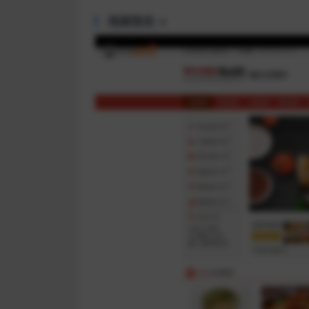
视频预览 ↓