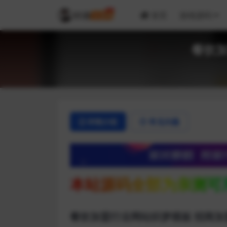
首页
游戏源码
餐饮加
详情介绍
常见问题
本站源码全部为亲测可
餐饮加盟行业网站织梦模板 招商加