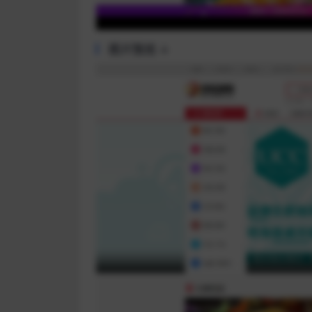
图片预览 ↓