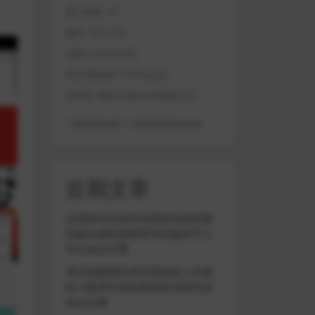
累计销量:
28
编号:
MH1003
品牌:
EmpireCMS
语言/数据库:
PHP/Mysql
源代码:
整站开源(含全部源文件)
下载遇到问题？可联系客服或反馈
近期文章
运营版本在线考试题库组卷刷题
答题出题答题教育系统题库导入
导出知识付费
考试刷题模拟考试系统线上答题
练习教育培训组卷题库内部培训
知识付费