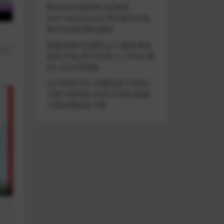
匿名实时消息聊天室源码
PHP+WebSocket 即时聊天在线
聊天自适应网站源码
新版全能约玩预约上门服务系统
源码 约玩/搭子组局/上门约玩/预
约门店台球助教
点卡寄售平台/话费充值卡回收/
卡密卡劵回收/礼品卡回收/购物
卡回收网站收卡网