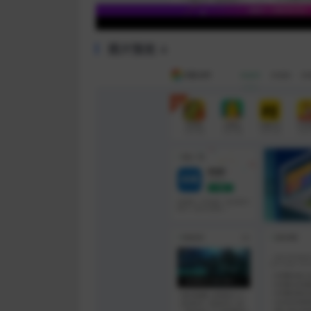
图片预览 ↓