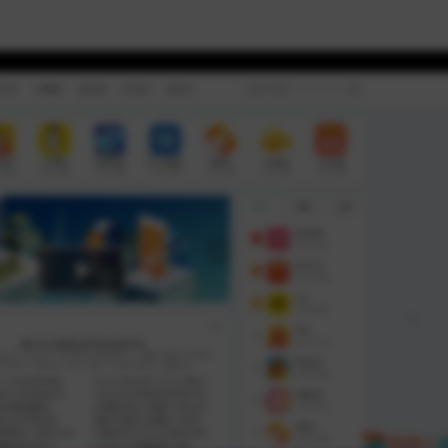
Play
Video