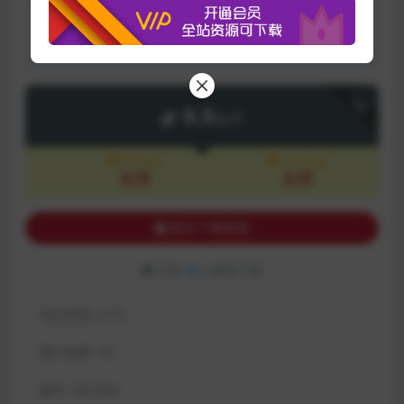
声明：本站所有资源均来源于互联网收集，仅供学习参考
使用，如若本站内容侵犯了原著者的合法权益，可联系我们
进行处理。
下载
9.9
金币
VIP会员
永久会员
免费
免费
购买下载权限
已有
18
人解锁下载
包含资源:
(1个)
累计销量:
18
编号:
OA1002