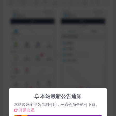
本站最新公告通知
本站源码全部为亲测可用，开通会员全站可下载。
开通会员