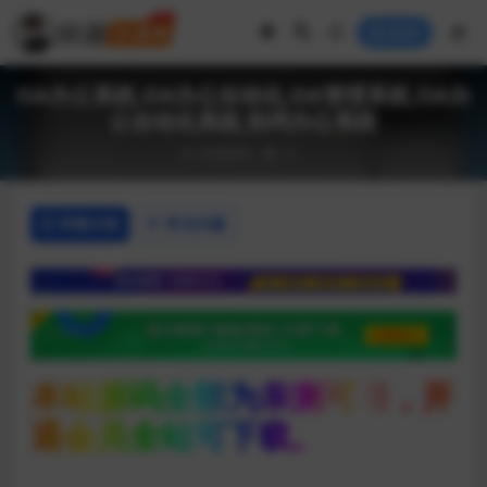
登录
OA办公系统,OA办公自动化,OA管理系统,OA办
公自动化系统,协同办公系统
亲测源码
15
详情介绍
常见问题
本站源码全部为亲测可用，开
通会员全站可下载。