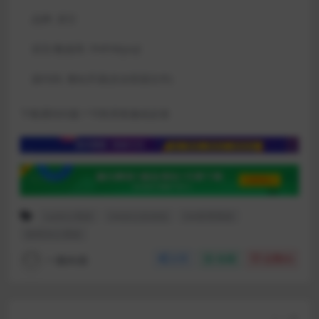
品牌:
其它
语言/数据库:
PHP/Mysql
源代码:
整站开源(含全部源文件)
下载遇到问题？可联系客服或反馈
oa办公系统
OA办公自动化
OA管理系统
协同办公系统
一路向前
分享
收藏
点赞(
0
)
上一篇