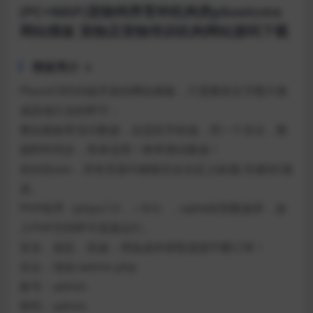
(PC+WAP)宠物饲养育种机构类pbootcms
网站模板 宠物店宠物培训机构网站源码下载
模板简介 ↓
PbootCMS内核开发的网站模板，只需要把文字图片换
成其他行业的即可；
整站模板带演示数据，自适应手机端，同一个后台，数
据即时同步，简单适用！附带测试数据！
友好的seo，所有页面均都能完全自定义标题/关键词/描
述。
PHP程序（php≥7.0，＜8.0），sqlite轻型数据库，放
入PHP空间即可直接运行。
安全、稳定、快速；用低成本获取源源不断订单！
后台：域名/admin.php
账号：admin
密码：admin