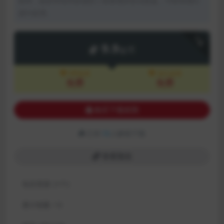
使用，如若本站内容侵犯了原著者的合法权益，可联系我们
进行处理。
下载
9.9
金币
VIP会员
永久会员
免费
免费
购买下载权限
已有
13
人解锁下载
查看预览
包含资源:
(1个)
累计销量:
13