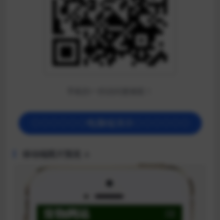
手机扫一扫访问更精彩！
◇◇◇◇◇◇电脑端演示◇◇◇◇◇◇
移动端图片预览 ↓