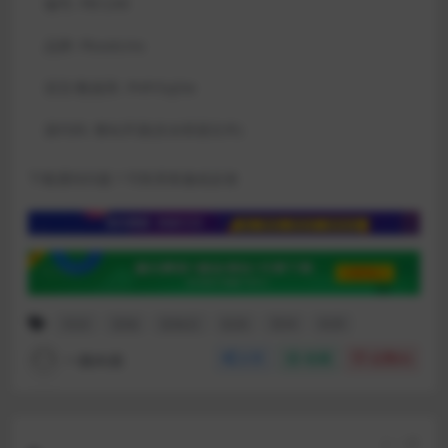
编号:
PB1249
品牌:
Pbootcms
语言/数据库:
PHP/Sqlite
源代码:
整站开源(含全部源文件)
下载遇到问题？可联系客服或反馈
培训
宠物
宠物店
机构
育种
饲养
一路向前
分享
收藏
点赞(
0
)
上一篇