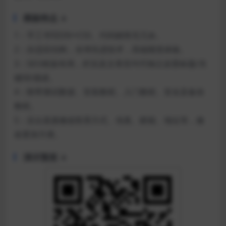
模板特点 ↓
1：手工书写DIV+CSS、代码精简无冗余。
2：自适应结构，全球先进技术，高端视觉体验。
3：SEO框架布局，栏目及文章页均可独立设置标题/关
键词/描述。
4：附带测试数据、安装教程、入门教程、安全及备份
教程。
5：后台直接修改联系方式、传真、邮箱、地址等，修
改更加方便。
演示预览 ↓