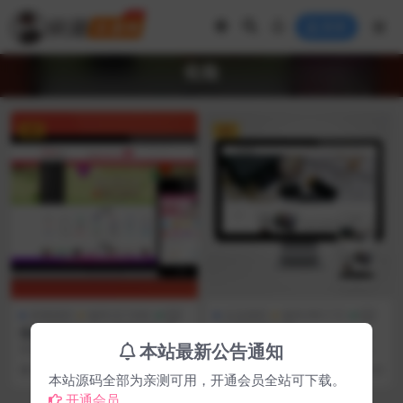
登录
化妆
VIP
VIP
亲测源码
编号:SC1006
企业源码
编号:PB1172
化妆品商城 化妆美容护肤品导
(自适应手机端)pbootcms响
购,大品牌化妆品购物网站
应式化妆美容网站模板 口红唇
本站最新公告通知
化妆品商城 化妆美容护肤品导购,大
(自适应手机端)pbootcms响应式化
膏化妆品类网站源码下载
品牌化妆品购物网站 视频预览 ↓ 图
妆美容网站模板 口红唇膏化妆品类
17
9.9
10
9.9
片预览 ↓
网站源码...
本站源码全部为亲测可用，开通会员全站可下载。
开通会员