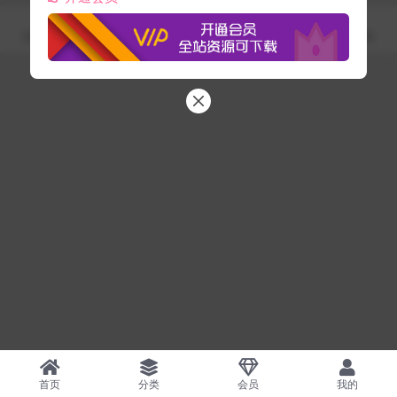
Copyright © 2025
站长亲测资源网
- All rights reserved
ICP备案证书号：鄂ICP备19025364号-6
鄂公网安备42090202000644号
首页
分类
会员
我的