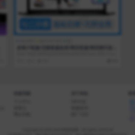
精品源码
编号:VIP1006
落
多商户客服/无限客服坐席/网页客服/网页聊天软
件/多租户SaaS/即时沟通/智能在线客服系统
多商户客服/无限客服坐席/网页客服/网页聊天软件/多租户SaaS/
即时沟通/智能...
9.9
0
0
301
888
快速导航
关于本站
联
个人中心
VIP介绍
标签云
客服咨询
仅供
网址导航
推广计划
Copyright © 2025
站长亲测资源网
- All rights reserved