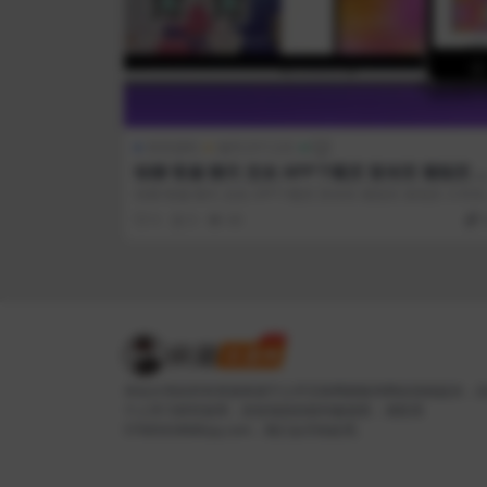
单页源码
编号:DY1226
轻聊 客服 聊天 交友 APP下载页 宣传页 着陆页 
地页 引导页
轻聊 客服 聊天 交友 APP下载页 宣传页 着陆页 落地页 引导页
视频预览 ...
0
0
40
本站分享的所有资源来源于公开互联网搜集和网友投稿提供，
个人学习研究使用，若发现您的权利被侵害，请联系
570830288@qq.com，我们会尽快处理。