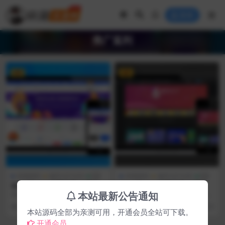
登录
推广返利
VIP
VIP
亲测源码
编号:XZ1029
亲测源码
编号:XZ1028
WordPress付费下载 付费阅
WordPress付费下载 付费阅
读 推广返利 适用于虚拟资源
读 推广返利 博客 教程 资源下
本站最新公告通知
WordPress付费下载 付费阅读 推广
WordPress付费下载 付费阅读 推广
分享下载平台
载
返利 适用于虚拟资源分享下载平台
返利 博客 教程 资源下载 视频预览
23
9.9
17
9.9
视频...
...
本站源码全部为亲测可用，开通会员全站可下载。
开通会员